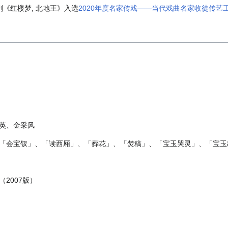
剧《红楼梦, 北地王》入选
2020年度名家传戏——当代戏曲名家收徒传艺
英、金采风
「会宝钗」、「读西厢」、「葬花」、「焚稿」、「宝玉哭灵」、「宝玉
2007版）