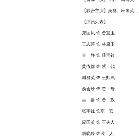
【联合主演】吴群、应国英、
【演员列表】
郑国凤 饰 贾宝玉
王志萍 饰 林黛玉
金 静 饰 薛宝钗
黄依群 饰 紫 鹃
谢群英 饰 王熙凤
俞会珍 饰 贾 母
吴 群 饰 贾 政
张宇锋 饰琪 官
应国英 饰 王夫人
唐晓羚 饰袭 人