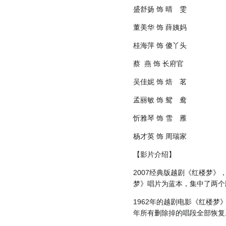
盛舒扬 饰 晴 雯
董美华 饰 薛姨妈
桂海萍 饰 傻丫头
蔡 燕 饰 长府官
吴佳妮 饰 焙 茗
孟丽敏 饰 鸳 鸯
忻雅琴 饰 雪 雁
杨才英 饰 周瑞家
【影片介绍】
2007经典版越剧《红楼梦》
梦》唱片为蓝本，集中了两个
1962年的越剧电影《红楼
年所有删除掉的唱段全部恢复