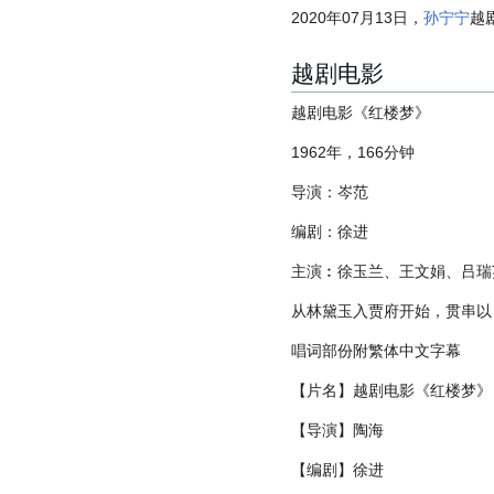
2020年07月13日，
孙宁宁
越
越剧电影
越剧电影《红楼梦》
1962年，166分钟
导演：岑范
编剧：徐进
主演︰徐玉兰、王文娟、吕瑞
从林黛玉入贾府开始，贯串以
唱词部份附繁体中文字幕
【片名】越剧电影《红楼梦》（
【导演】陶海
【编剧】徐进