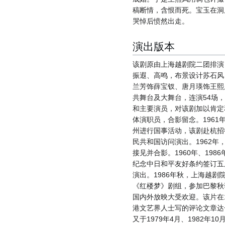
稿断情，含恨而死。宝玉在洞
哭悼后愤然出走。
演出版本
该剧原由上海越剧院二团排演
振遐、高鸣，布景设计苏石风
兰芳饰薛宝钗、唐月瑛饰王熙凤
共舞台及大舞台，连演54场
和主要演员，对该剧加以肯定
体演职员，合影留念。1961
州进行国事活动，该剧赴杭招
民共和国访问演出。1962
接见并合影。1960年、19
纪念中日和平友好条约签订五
演出。1986年秋，上海越
《红楼梦》剧组，参加巴黎秋
国内外放映大受欢迎。该片在1
港文艺界人士写的评论文章达一
又于1979年4月、1982