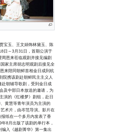
贾宝玉、王文娟饰林黛玉、陈
8日～3月31日，首期公演于
总理周恩来莅临观剧并接见编剧
南国家主席胡志明观剧后接见全
周恩来陪同朝鲜首相金日成到杭
越剧院携该剧赴朝鲜民主主义人
应邀赴朝辅导歌剧，受到金日成
流协会及中部日本放送的邀请，为
主演的《红楼梦》剧组，赴日
华、黄慧等青年演员为主演的
曲艺术片，由岑范导演。影片在
香港报纸在一个多月内发表了香
9年8月出版了该剧的单行本，
该剧编入《越剧菁华》第一集出