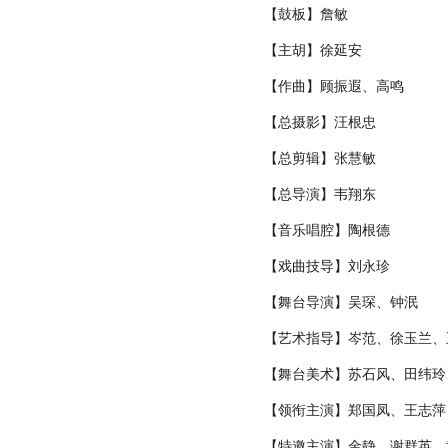
【鼓板】詹敏
【主胡】徐延安
【作曲】顾振遐、高鸣
【总摄影】汪根忠
【总剪辑】张慧敏
【总导演】韦翔东
【音乐唱腔】陶根德
【戏曲技导】刘永珍
【舞台导演】吴琛、钟泯
【艺术指导】岑范、徐玉兰、
【舞台美术】苏石风、田纬玲
【领衔主演】郑国凤、王志萍
【特邀主演】金静、谢群英、