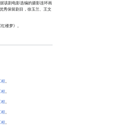
根据该剧电影选编的摄影连环画
优秀保留剧目，徐玉兰、王文
《红楼梦》。
工程
。
工程
。
工程
。
工程
。
工程
。