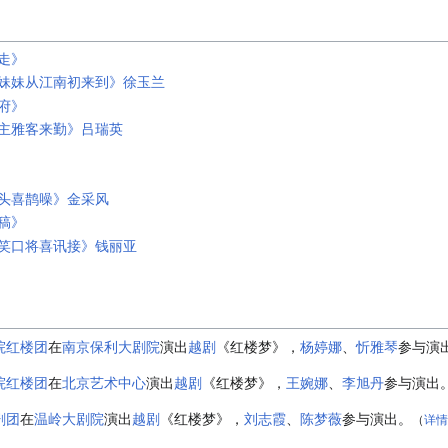
走》
初妹妹从江南初来到》徐玉兰
府》
道主雅客来勤》吕瑞英
楼头喜鹊噪》金采风
稿》
拢笑口将喜讯接》钱丽亚
院红楼团
在
南京保利大剧院
演出
越剧
《
红楼梦
》，
杨婷娜
、
忻雅琴
参与演
院红楼团
在
北京艺术中心
演出
越剧
《
红楼梦
》，
王婉娜
、
李旭丹
参与演出
剧团
在
温岭大剧院
演出
越剧
《
红楼梦
》，
刘志霞
、
陈梦薇
参与演出。
（
详情