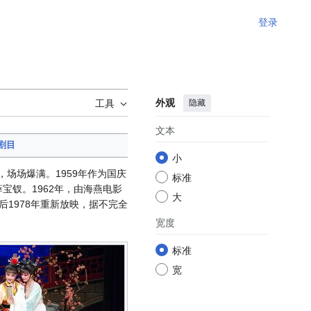
登录
外观
隐藏
工具
文本
剧目
小
，场场爆满。1959年作为国庆
标准
薛宝钗。1962年，由海燕电影
大
后1978年重新放映，据不完全
宽度
标准
宽