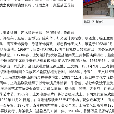
房之夜明白骗婚真相，惊愤之加，奔至黛玉灵前
越剧《红楼梦》
，编剧徐进，艺术指导吴琛，导演钟泯，作曲顾
、许惟兴，服装、造型设计陈利华，灯光设计吴报章、明道宣，徐玉兰饰
、周宝奎饰贾母、徐慧琴饰贾政、郑忠梅饰王夫人。该剧于1958年2月1
，场场爆满。1959年，该剧作为国庆10周年献礼剧目晋京演出，国务院
和鼓励。1959年春，上海越剧院携该剧赴越南民主共和国访问演出，越
年中国国家主席刘少奇在沪观看该剧后接见了剧组演职员。1961年4月，
待演出，周恩来、金日成观后接见徐玉兰、王文娟。1961年9月，上海
年，该剧被朝鲜国立民族艺术剧院移植为歌剧。1963年，徐玉兰、王文娟
86年，上海越剧院携该剧两度在香港演出。1983年11月，应日中文化交
周年，上海越剧院组织了以青年演员华怡菁、朱雪莲、胡敏华及沈于兰为
剧院应法国艺术节执委会邀请，组成以陈颖、华怡菁、裴燕、方亚芬、胡敏
季艺术节。1962年，上海电影制片厂将该剧摄制成上、下两集的彩色戏
962年11月21日起，在香港连续映出38天4百余场，观众近40万人。
百多篇。1978年，该片在国内重映，轰动全国。上海文艺出版社在195
年10月再版发行，并被收入《越剧丛刊》第一集。1961年，香港万里书店将