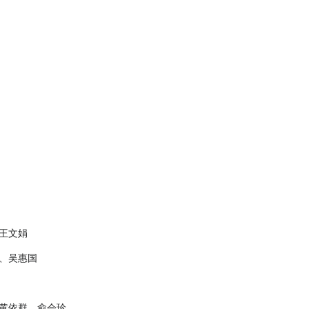
王文娟
、吴惠国
黄依群、俞会珍