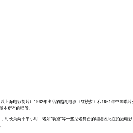
，以上海电影制片厂1962年出品的越剧电影《红楼梦》和1961年中国唱
版本所有的唱段。
梦》，时长为两个半小时，诸如“劝黛”等一些见诸舞台的唱段因此在拍摄电
。