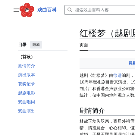
跳
转
戏曲百科
主菜单
到
内
容
红楼梦（越剧
目录
隐藏
页面
（首段）
昆
剧情简介
演出版本
越剧《红楼梦》由
徐进
编剧，
10周年献礼剧目晋京演出。1
获奖记录
制片厂和香港金声影业公司将
越剧电影
统计，仅中国内地的观众人数
戏曲唱词
剧情简介
戏曲演出
林黛玉幼失双亲，寄居外祖母
猜，情投意合，心心相印。但
成婚。于是王熙凤用调包计撮