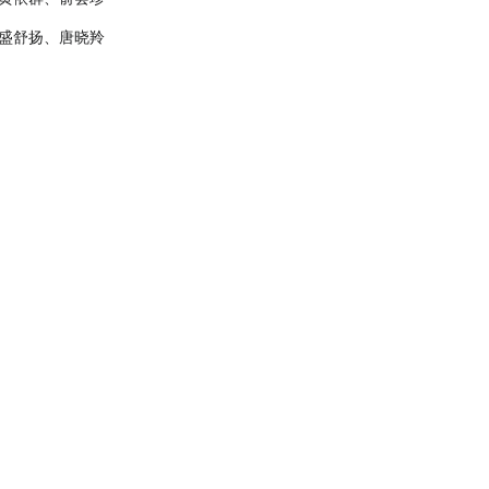
盛舒扬、唐晓羚