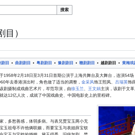
搜索
剧目）
剧剧目
•
曲剧剧目
•
粤剧剧目
•
豫剧剧目
•
赣剧剧目
•
越剧剧目
•
黄梅戏
于1958年2月18日至3月31日首期公演于上海共舞台及大舞台，连演54场
960年去香港演出时，角色做了适当的调整，
金采风
饰王熙凤、
吕瑞英
饰
该剧摄制成戏曲艺术片，岑范导演，由
徐玉兰
、
王文娟
主演，该剧于文革
就达12亿人次，成就了中国戏曲史、中国电影史上的里程碑。
家，多愁善感，体弱多病。与表兄贾宝玉两小无
宝玉祖母不许他俩联姻，而要宝玉与表姐薛宝钗
合宝玉与宝钗的婚姻。黛玉得悉，旧病加剧，焚