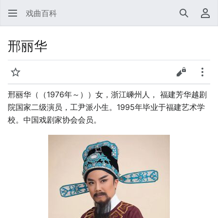
戏曲百科
搜索
用
邢丽华
监视
查看源代
更多
邢丽华（（1976年～））女，浙江嵊州人， 福建芳华越剧
院国家二级演员，工尹派小生。1995年毕业于福建艺术学
校。中国戏剧家协会会员。