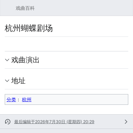
戏曲百科
搜索
用
杭州蝴蝶剧场
监视
查看源代
更多
戏曲演出
地址
分类
：​
杭州
最后编辑于2026年7月30日 (星期四) 20:29