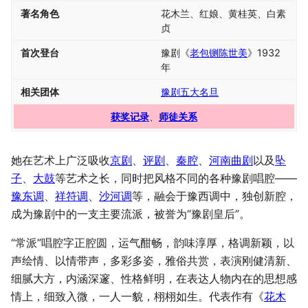
著名角色
花木兰、红娘、黄桂英、白素
贞
首次登台
豫剧《
老包铡陈世美
》1932
年
相关团体
豫剧五大名旦
获奖记录
、
师徒关系
她在艺术上广泛吸收
京剧
、
评剧
、
秦腔
、
河南曲剧
以及
坠
子
、
大鼓
等艺术之长，同时把风格不同的各种豫剧唱腔——
豫东调
、
祥符调
、
沙河调
等，融会于豫西调中，独创新腔，
成为豫剧中的一支主要流派，被誉为“豫剧皇后”。
“常派”唱腔字正腔圆，运气酣畅，韵味淳厚，格调新颖，以
声绘情、以情带声，多彩多姿，雅俗共赏，表演刚健清新、
细腻大方，内涵深邃、性格鲜明，在表达人物内在的思想感
情上，细致入微，一人一貌，栩栩如生。代表作有《
花木