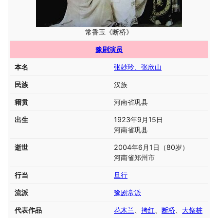
常香玉《断桥》
豫剧演员
本名
张妙玲、张欣山
民族
汉族
籍贯
河南省巩县
出生
1923年9月15日
河南省巩县
逝世
2004年6月1日
（80岁）
河南省郑州市
行当
旦行
流派
豫剧常派
代表作品
花木兰
、
拷红
、
断桥
、
大祭桩