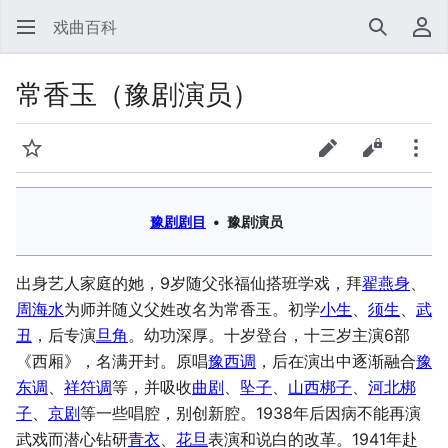
戏曲百科
搜索
用
常香玉（豫剧演员）
监视
查看表单
查看源代
更多
豫剧剧目
•
豫剧演员
出身艺人家庭的她，9岁随父张福仙搭班学戏，拜
翟燕身
、
周海水
为师并随义父姓改名为常香玉。初学
小生
、
须生
、
武
丑
，后专演
旦角
。幼功深厚。十岁登台，十三岁主演6部
《西厢》，名满开封。原唱
豫西调
，后在演出中逐渐融合
豫
东调
、
祥符调
等，并吸收
曲剧
、
坠子
、
山西梆子
、
河北梆
子
、
京剧
等一些唱腔，别创新腔。1938年后因病不能再演
武戏而潜心钻研
青衣
、
花旦
表演和说白的改革。1941年赴