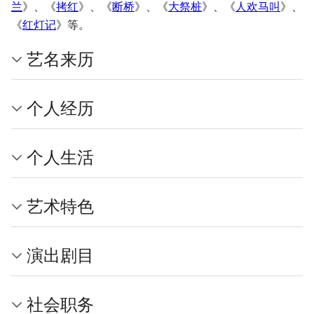
兰
》、《
拷红
》、《
断桥
》、《
大祭桩
》、《
人欢马叫
》、
《
红灯记
》等。
艺名来历
个人经历
个人生活
艺术特色
演出剧目
社会职务