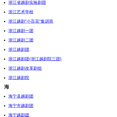
浙江省越剧实验剧团
浙江艺术学校
浙江越剧“小百花”集训班
浙江越剧一团
浙江越剧二团
浙江越剧团
浙江越剧团(浙江越剧院三团)
浙江越剧改革剧组
浙江越剧院
海
海宁县越剧团
海宁市越剧团
海宁越剧团