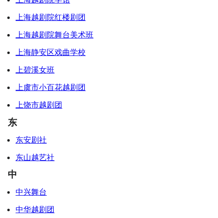
上海越剧院红楼剧团
上海越剧院舞台美术班
上海静安区戏曲学校
上碧溪女班
上虞市小百花越剧团
上饶市越剧团
东
东安剧社
东山越艺社
中
中兴舞台
中华越剧团