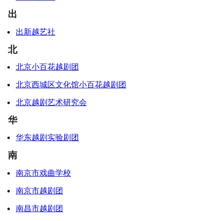
出
出新越艺社
北
北京小百花越剧团
北京西城区文化馆小百花越剧团
北京越剧艺术研究会
华
华东越剧实验剧团
南
南京市戏曲学校
南京市越剧团
南昌市越剧团