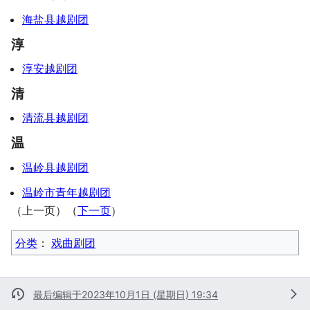
海盐县越剧团
淳
淳安越剧团
清
清流县越剧团
温
温岭县越剧团
温岭市青年越剧团
（上一页）（
下一页
）
分类
：​
戏曲剧团
最后编辑于2023年10月1日 (星期日) 19:34