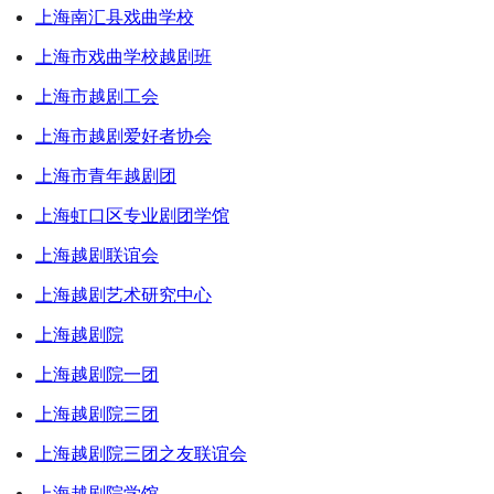
上海南汇县戏曲学校
上海市戏曲学校越剧班
上海市越剧工会
上海市越剧爱好者协会
上海市青年越剧团
上海虹口区专业剧团学馆
上海越剧联谊会
上海越剧艺术研究中心
上海越剧院
上海越剧院一团
上海越剧院三团
上海越剧院三团之友联谊会
上海越剧院学馆