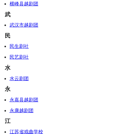
横峰县越剧团
武
武汉市越剧团
民
民生剧社
民艺剧社
水
水云剧团
永
永嘉县越剧团
永康越剧团
江
江苏省戏曲学校