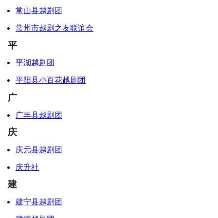
常山县越剧团
常州市越剧之友联谊会
平
平湖越剧团
平阳县小百花越剧团
广
广丰县越剧团
庆
庆元县越剧团
庆升社
建
建宁县越剧团