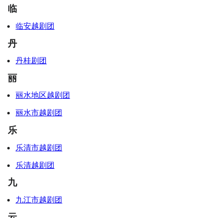
临
临安越剧团
丹
丹桂剧团
丽
丽水地区越剧团
丽水市越剧团
乐
乐清市越剧团
乐清越剧团
九
九江市越剧团
云