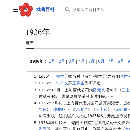
跳
转
戏曲百科
主菜单
到
内
容
1936年
页面
1936年
：
1月
|
2月
|
3月
|
4月
|
5月
|
6月
|
7月
|
8月
|
1936年，
梅兰芳
收当时已有“小梅兰芳”之称的
李世
1936年，
李宗义
拜
王庾生
为师深造。
1936年03月，上海百代公司为
陈素真
灌制了《
三上
片就占4张，为豫剧最早灌制唱片的第一人。
1936年7月初，上海百代唱片公司赴开封灌音。这
烈风
》《
柳柳云
》《
宵壤恨
》《
三上轿
》《
涤耻血
均有出版。这批唱片大约在1936年8月开始上市
1936年9月12日，老闸大戏院"礼聘绍兴女子文班
彩香
等。演出至10月31日止，剧目有连台本戏《
文