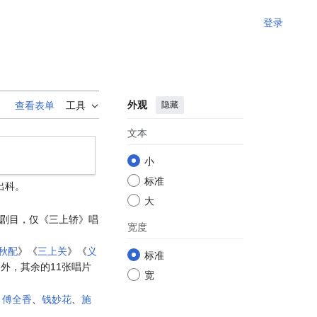
登录
外观
隐藏
查看表单
工具
文本
小
标准
出科。
大
剧目，仅《三上轿》唱
宽度
秋配
》《
三上关
》《
义
标准
外，其余的11张唱片
宽
、
傅全香
、
钱妙花
、
施