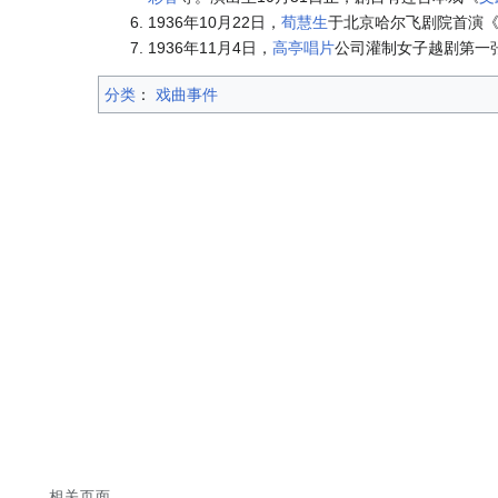
1936年10月22日，
荀慧生
于北京哈尔飞剧院首演
1936年11月4日，
高亭唱片
公司灌制女子越剧第一
分类
：​
戏曲事件
相关页面