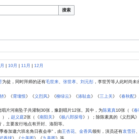
搜索
9月
|
10月
|
11月
|
12月
芳
为徒，同时拜师的还有
毛世来
、
张世孝
、
刘元彤
，李世芳等人此时尚未
轿
》《
霄壤恨
》《
义烈风
》《
柳绿云
》《
涤耻血
》《
三上关
》《
春秋配
》
批唱片河南坠子共灌制30张，豫剧唱片12张。其中，为
陈素真
10张（《
春
》），
赵义庭
2张（《
南阳关
》《
杨八郎探母
》）；除陈素真的《义烈风》
发行，主要发行地点有开封、洛阳等。
四季春加邀六班名角日夜会串"，由
王杏花
、
金香凤
领衔，演员还有
袁雪芬
武香球
》《
十美图
》《
九美图
》等。