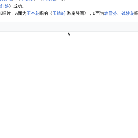
《
红娘
》成功。
张唱片，A面为
王杏花
唱的《
玉蜻蜓
·游庵哭图》，B面为
袁雪芬
、
钱妙花
//