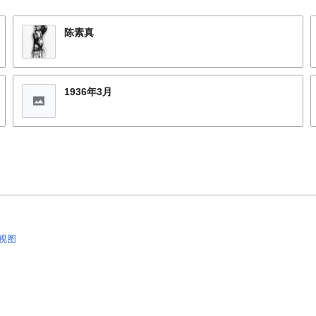
陈素真
1936年3月
视图