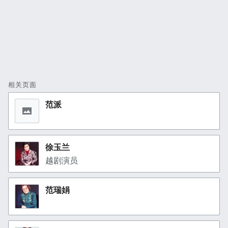
相关页面
范派
徐玉兰
越剧演员
范瑞娟