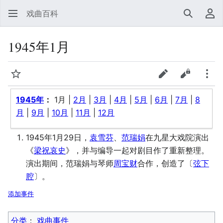
戏曲百科
搜索
用
1945年1月
监视
查看表单
查看源代
更多
1945年
：
1月
|
2月
|
3月
|
4月
|
5月
|
6月
|
7月
|
8
月
|
9月
|
10月
|
11月
|
12月
1945年1月29日，
袁雪芬
、
范瑞娟
在九星大戏院演出
《
梁祝哀史
》，并与编导一起对剧目作了重新整理。
演出期间，范瑞娟与琴师
周宝财
合作，创造了〔
弦下
腔
〕。
添加事件
分类
：​
戏曲事件