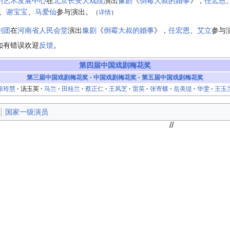
剧艺术发展中心
在
北京长安大戏院
演出
豫剧
《
倒霉大叔的婚事
》，
任宏恩
、
谢宝宝
、
马爱仙
参与演出。
（
详情
）
剧团
在
河南省人民会堂
演出
豫剧
《
倒霉大叔的婚事
》，
任宏恩
、
艾立
参与
如有错误欢迎
反馈
。
第四届中国戏剧梅花奖
第三届中国戏剧梅花奖
·
中国戏剧梅花奖
·
第五届中国戏剧梅花奖
涂玲慧
·
汤玉英
·
马兰
·
田桂兰
·
蔡正仁
·
王凤芝
·
雷英
·
张寄蝶
·
岳美缇
·
华雯
·
王玉
国家一级演员
//