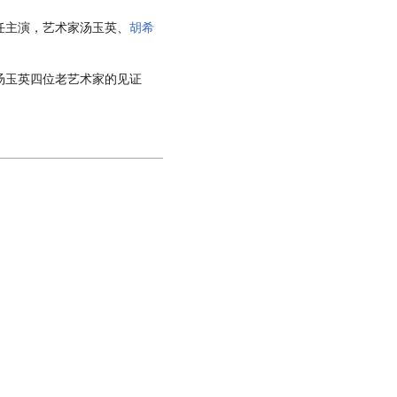
任主演，艺术家
汤玉英
、
胡希
汤玉英
四位老艺术家的见证