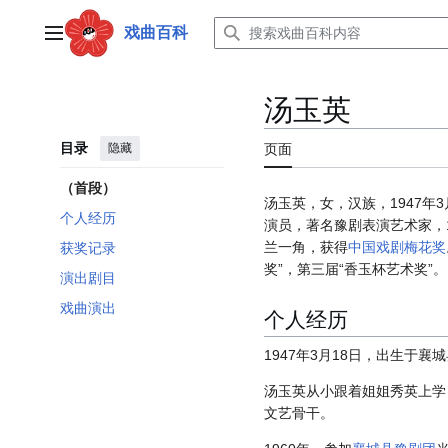
跳
转
戏曲百科
主菜单
到
内
容
汤玉英
目录
隐藏
页面
（首段）
汤玉英，女，汉族，1947年
个人经历
演员，著名豫剧表演艺术家，1
兰一角，获得
中国戏剧梅花奖
获奖记录
奖”，第三届“香玉杯艺术奖”。
演出剧目
戏曲演出
个人经历
1947年3月18日，出生于
汤玉英从小跟着姐姐秀英上学
文艺骨干。