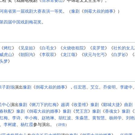
一工程”奖（戏曲电视剧《
情系青要山
》中饰老太太王玉琴）。
河南省第一届戏剧大赛表演一等奖
。（
豫剧
《
倒霉大叔的婚事
》）
第四届中国戏剧梅花奖
。
《
烤红
》《
见皇姑
》《
白毛女
》《
火烧收租院
》《
卖罗筐
》《
社长的女儿
威虎山
》《
朝阳沟
》《
李双双
》《
龙江颂
》《
状元与乞丐
》《
白罗衫
》《
头梦
》
亲子剧场
演出
豫剧
《
倒霉大叔的婚事
》，
任宏恩
、
艾立
、
乔俊明
、
李建中
民中心
演出
豫剧
《
铡刀下的红梅
》
越调
《
收姜维
》
豫剧
《
郾城大捷
》
曲剧
春秋配
》
豫剧
《
倒霉大叔的婚事
》
豫剧
《
梵王宫
》
豫剧
《
香魂女
》
豫剧
《
红梅
、
李诗
、
申小梅
、
赵艳琳
、
胡红波
、
朱淼慧
、
黄智慧
、
杨帅学
、
刘艳
、
李树建
、
杨红霞
参与演出。
（
详情
）