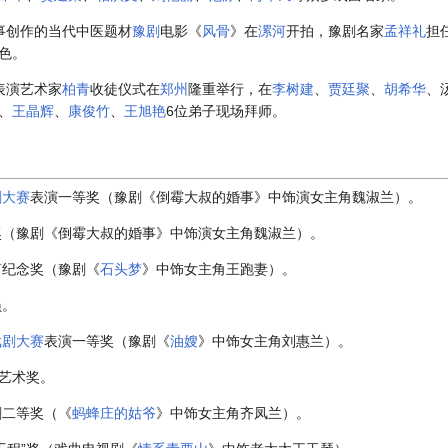
真事创作的当代中医题材
豫剧
电影《
风骨
》在
漯河
开拍，豫剧名家
孟祥礼
担
色。
表演艺术家
柏青
收徒仪式在
郑州
隆重举行，在
李树建
、
贾廷聚
、
胡希华
、
、
王晶辉
、
康俊竹
、
王旭艳
6位弟子现场拜师。
剧大赛
表演一等奖（豫剧《倒霉大叔的婚事》中饰演女主角魏淑兰）。
花奖（豫剧《倒霉大叔的婚事》中饰演女主角魏淑兰）。
节
纪念奖（豫剧《
石头梦
》中饰女主角王跑妻）。
员。
戏剧大赛
表演一等奖（豫剧《
油嫂
》中饰女主角刘惠兰）。
”艺术奖。
剧二等奖（《
蚂蜂庄的姑爷
》中饰女主角齐凤兰）。