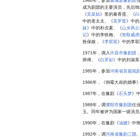
1960年，参加
襄城县豫剧团
成为剧团的主要演员，先后饰
《
见皇姑
》里的秦香莲、《
白
中的老太太、《
卖罗筐
》中的
妹
》中的朴贞素、《
山乡风云
记
》中的李铁梅、《
智取威虎
拴保娘，《
李双双
》中的李双
1971年，调入
许昌市豫剧团
师傅、《
白罗衫
》中的刘淑英
1985年，参加
河南省首届戏
1986年，《倒霉大叔的婚
1987年，在豫剧《
石头梦
》
1988年，调
濮阳市豫剧团
任
玉。同年被评为国家一级演员
1990年，在豫剧《
油嫂
》中
1992年，调
河南省豫剧三团