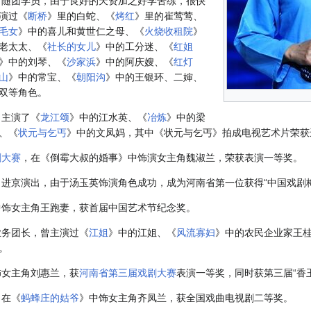
当随团学员，由于良好的天资加之好学苦练，很快
演过《
断桥
》里的白蛇、《
烤红
》里的崔莺莺、
毛女
》中的喜儿和黄世仁之母、《
火烧收租院
》
老太太、《
社长的女儿
》中的工分迷、《
红姐
》中的刘琴、《
沙家浜
》中的阿庆嫂、《
红灯
山
》中的常宝、《
朝阳沟
》中的王银环、二婶、
双等角色。
，主演了《
龙江颂
》中的江水英、《
冶炼
》中的梁
、《
状元与乞丐
》中的文凤妈，其中《状元与乞丐》拍成电视艺术片荣获
剧大赛
，在《倒霉大叔的婚事》中饰演女主角魏淑兰，荣获表演一等奖。
事》进京演出，由于汤玉英饰演角色成功，成为河南省第一位获得“中国戏剧
中饰女主角王跑妻，获首届中国艺术节纪念奖。
业务团长，曾主演过《
江姐
》中的江姐、《
风流寡妇
》中的农民企业家王
。
饰女主角刘惠兰，获
河南省第三届戏剧大赛
表演一等奖，同时获第三届“香
。在《
蚂蜂庄的姑爷
》中饰女主角齐凤兰，获全国戏曲电视剧二等奖。