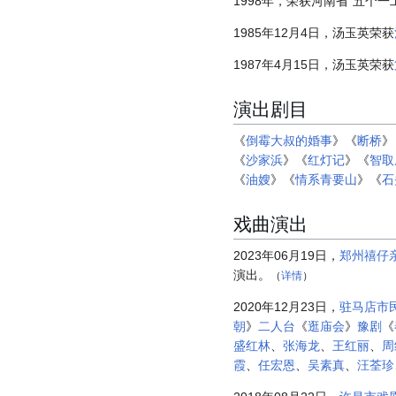
1998年，荣获河南省“五个
1985年12月4日，汤玉英荣获
1987年4月15日，汤玉英荣获
演出剧目
《
倒霉大叔的婚事
》《
断桥
》
《
沙家浜
》《
红灯记
》《
智取
《
油嫂
》《
情系青要山
》《
石
戏曲演出
2023年06月19日，
郑州禧仔
演出。
（
详情
）
2020年12月23日，
驻马店市
朝
》
二人台
《
逛庙会
》
豫剧
《
盛红林
、
张海龙
、
王红丽
、
周
霞
、
任宏恩
、
吴素真
、
汪荃珍