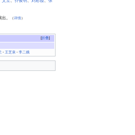
、
艾立
、
乔俊明
、
刘彩霞
、
张
演出。
（
详情
）
折叠
兰
·
王芝泉
·
李二娥