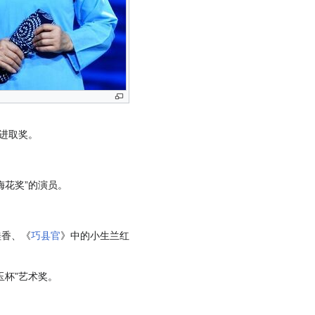
进取奖。
梅花奖”的演员。
桂香、《
巧县官
》中的小生兰红
玉杯”艺术奖。