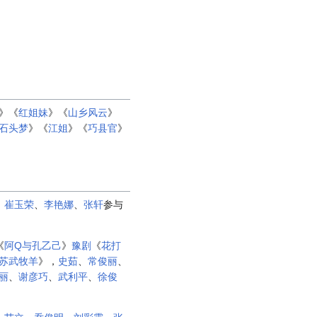
》《
红姐妹
》《
山乡风云
》
石头梦
》《
江姐
》《
巧县官
》
、
崔玉荣
、
李艳娜
、
张轩
参与
《
阿Q与孔乙己
》
豫剧
《
花打
苏武牧羊
》，
史茹
、
常俊丽
、
丽
、
谢彦巧
、
武利平
、
徐俊