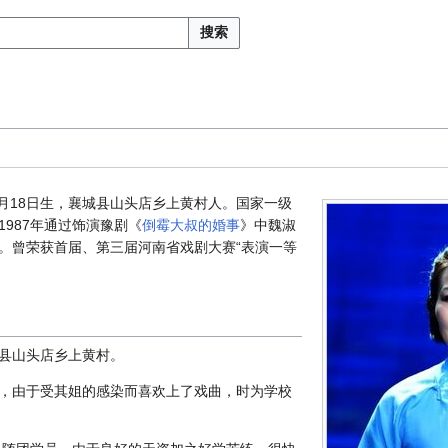
搜索
3月18日生，襄城县山头店乡上黄村人。国家一级
987年通过饰演豫剧《
倒霉大叔的婚事
》中魏淑
。曾荣获首届、第三届河南省戏剧大赛“表演一等
襄城县山头店乡上黄村。
，由于受其姐的感染而喜欢上了戏曲，时为学校