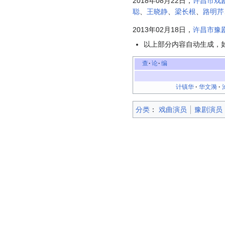
2018年08月22日，
许昌市戏
聪
、
王晓静
、
梁长根
、
路明芹
2013年02月18日，
许昌市豫
以上部分内容自动生成，
查
论
编
计镇华
·
华文漪
·
分类
：​
戏曲演员
豫剧演员