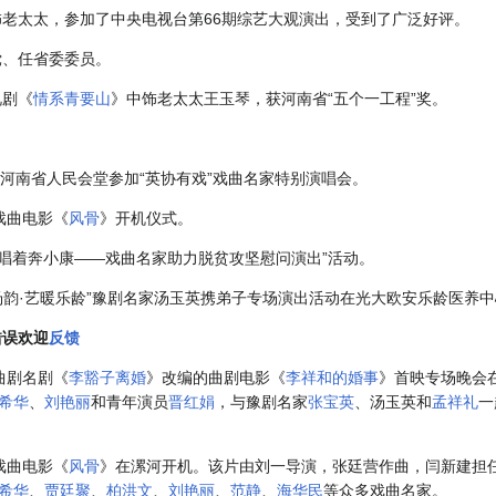
中饰老太太，参加了中央电视台第66期综艺大观演出，受到了广泛好评。
党、任省委委员。
视剧《
情系青要山
》中饰老太太王玉琴，获河南省“五个一工程”奖。
分，在河南省人民会堂参加“英协有戏”戏曲名家特别演唱会。
加戏曲电影《
风骨
》开机仪式。
参加“唱着奔小康——戏曲名家助力脱贫攻坚慰问演出”活动。
豫声汤韵·艺暖乐龄”豫剧名家汤玉英携弟子专场演出活动在光大欧安乐龄医养
错误欢迎
反馈
南曲剧名剧《
李豁子离婚
》改编的曲剧电影《
李祥和的婚事
》首映专场晚会
希华
、
刘艳丽
和青年演员
晋红娟
，与豫剧名家
张宝英
、
汤玉英
和
孟祥礼
一
材戏曲电影《
风骨
》在漯河开机。该片由刘一导演，张廷营作曲，闫新建担
希华
、
贾廷聚
、
柏洪文
、
刘艳丽
、
范静
、
海华民
等众多戏曲名家。