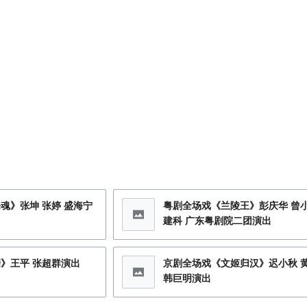
魂》张坤 张婷 盛海宁
粤剧全场戏《兰陵王》彭庆华 曾小
建科 广东粤剧院二团演出
》王平 张超群演出
京剧全场戏《文姬归汉》迟小秋 
韩巨明演出