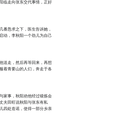
阳临走向张东交代事情，正好
几番恳求之下，医生告诉她，
启动，李秋阳一个劲儿为自己
他送走，然后再等回来，再想
服着青要山的人们，奔走于各
与家事，秋阳劝他经过锻炼会
丈夫田旺说秋阳与张东有私
儿四处造谣，使得一部分乡亲