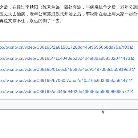
之后，在经过李秋阳（陈秀兰饰）四处奔波，与病魔抗争之后，老年公寓
应丈夫去治病，老年公寓落成仪式开始之后，李秋阳在会上与大家一起分
再也支撑不住，永远的倒了下去。
tp://tv.cntv.cn/video/C36165/2a615817208d446f95966b8dd75a7f03
tp://tv.cntv.cn/video/C36165/7114043eb232404ef39a959332074473
tp://tv.cntv.cn/video/C36165/01e6c545b83e4bc91497358c5a5919e3
tp://tv.cntv.cn/video/C36165/b7060f7aaa2e40a16fc6d3895faa6447
tp://tv.cntv.cn/video/C36165/ac346e9402de435454ab909f9f695a72
//