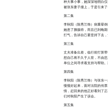
种大事小事，她深深地明白仅
被张东妻子撞上，于是引来了
第二集
李秋阳（陈秀兰饰）病重晕倒
她患了胰腺癌，而且已到晚期
打气，告诉自己要坚持下去，
第三集
丈夫准备出差，临行前打算带
想自己将不久于人世，不由悲
单位之间寻求着支持与帮助。
第四集
李秋阳（陈秀兰饰）与张东一
慢慢好起来，面对法院的传票
情，赶回来的他正好看到了正
们对秋阳产生了误会。
第五集