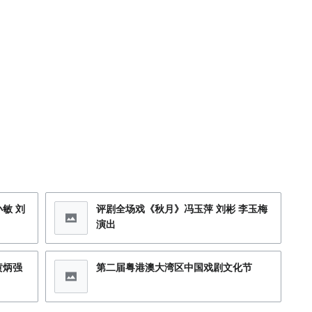
敏 刘
评剧全场戏《秋月》冯玉萍 刘彬 李玉梅
演出
黄炳强
第二届粤港澳大湾区中国戏剧文化节