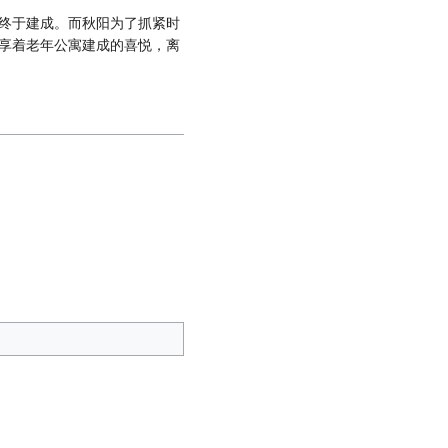
终于建成。而秋阳为了抓紧时
享着老年公寓建成的喜悦，离