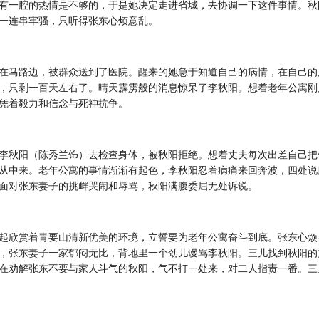
有一腔的热情是不够的，于是她决定走进省城，去协调一下这件事情。秋
一连串牢骚，只听得张东心烦意乱。
在马路边，被群众送到了医院。醒来的她急于知道自己的病情，在自己的
，只剩一百天左右了。晴天霹雳般的消息惊呆了李秋阳。想着老年公寓刚
凭着毅力和信念与死神抗争。
李秋阳（陈秀兰饰）去检查身体，被秋阳拒绝。想着丈夫每次出差自己把
从中来。老年公寓的事情渐渐有起色，李秋阳忍着病痛来回奔波，四处说
面对张东妻子的挑衅哭闹和辱骂，秋阳满腹委屈无处诉说。
起欣赏着青要山清新优美的环境，立誓要为老年公寓奋斗到底。张东心烦
，张东妻子一家郁闷无比，背地里一个劲儿谩骂李秋阳。三儿找到秋阳的
在劝解张东不要与家人斗气的秋阳，气不打一处来，对二人指责一番。三