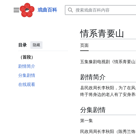
跳
转
戏曲百科
主菜单
到
内
容
情系青要山
目录
隐藏
页面
（首段）
五集豫剧电视剧《情系青要山
剧情简介
剧情简介
分集剧情
在线观看
县民政局长李秋阳，为了在风
终于将身边的老人有了安身养
分集剧情
第一集
民政局局长李秋阳（陈秀兰饰