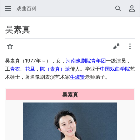
戏曲百科
搜索
用
吴素真
监视
查看源代
更多
吴素真（1977年～），女，
河南豫剧院青年团
一级演员，
工
青衣
、
花旦
，
陈（素真）派
传人。毕业于
中国戏曲学院
艺
术硕士，著名豫剧表演艺术家
牛淑贤
老师弟子。
吴素真