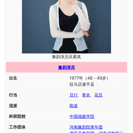
豫剧演员吴素真
豫剧演员
出生
1977年（48－49岁）
驻马店遂平县
行当
旦行
、
青衣
、
花旦
流派
陈派
科班院校
中国戏曲学院
工作团体
河南豫剧院青年团