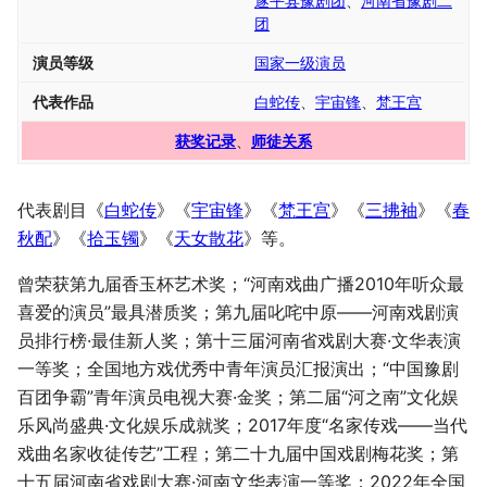
遂平县豫剧团
、
河南省豫剧二
团
演员等级
国家一级演员
代表作品
白蛇传
、
宇宙锋
、
梵王宫
获奖记录
、
师徒关系
代表剧目《
白蛇传
》《
宇宙锋
》《
梵王宫
》《
三拂袖
》《
春
秋配
》《
拾玉镯
》《
天女散花
》等。
曾荣获第九届香玉杯艺术奖；“河南戏曲广播2010年听众最
喜爱的演员”最具潜质奖；第九届叱咤中原——河南戏剧演
员排行榜·最佳新人奖；第十三届河南省戏剧大赛·文华表演
一等奖；全国地方戏优秀中青年演员汇报演出；“中国豫剧
百团争霸”青年演员电视大赛·金奖；第二届“河之南”文化娱
乐风尚盛典·文化娱乐成就奖；2017年度“名家传戏——当代
戏曲名家收徒传艺”工程；第二十九届中国戏剧梅花奖；第
十五届河南省戏剧大赛·河南文华表演一等奖；2022年全国