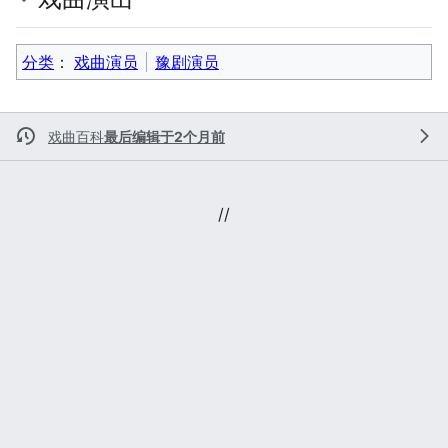
分类
：​
戏曲演员
豫剧演员
戏曲百科
最后编辑于2个月前
//