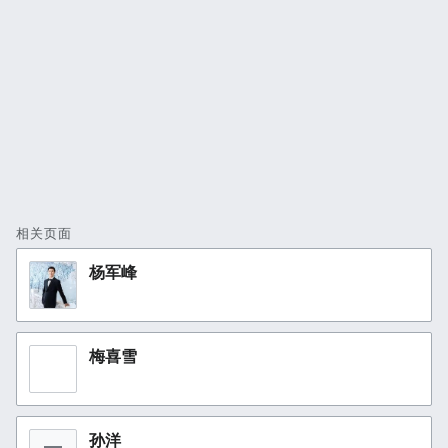
相关页面
杨军峰
梅喜雪
孙洋