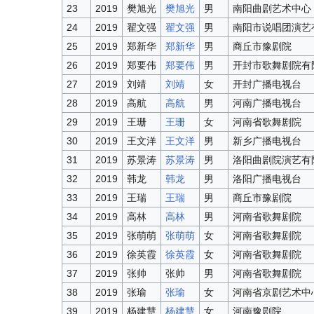
23
2019
樊旭光
樊旭光
男
南阳曲剧艺术中心
24
2019
翟文强
翟文强
男
南阳市说唱团演艺
25
2019
郑新华
郑新华
男
商丘市豫剧院
26
2019
郑要伟
郑要伟
男
开封市歌舞剧院有
27
2019
刘靖
刘靖
女
开封广播电视台
28
2019
高航
高航
男
河南广播电视台
29
2019
王珊
王珊
女
河南省歌舞剧院
30
2019
王文洋
王文洋
男
新乡广播电视台
31
2019
苏景涛
苏景涛
男
洛阳曲剧院演艺有
32
2019
韩龙
韩龙
男
洛阳广播电视台
33
2019
王瑞
王瑞
男
商丘市豫剧院
34
2019
高林
高林
男
河南省歌舞剧院
35
2019
张萌萌
张萌萌
女
河南省歌舞剧院
36
2019
徐英霞
徐英霞
女
河南省歌舞剧院
37
2019
张帅
张帅
男
河南省歌舞剧院
38
2019
张瑜
张瑜
女
河南省京剧艺术中
39
2019
杨建慧
杨建慧
女
河南豫剧院