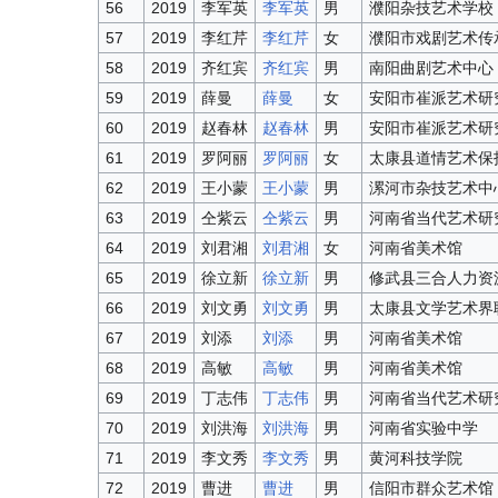
56
2019
李军英
李军英
男
濮阳杂技艺术学校
57
2019
李红芹
李红芹
女
濮阳市戏剧艺术传
58
2019
齐红宾
齐红宾
男
南阳曲剧艺术中心
59
2019
薛曼
薛曼
女
安阳市崔派艺术研
60
2019
赵春林
赵春林
男
安阳市崔派艺术研
61
2019
罗阿丽
罗阿丽
女
太康县道情艺术保
62
2019
王小蒙
王小蒙
男
漯河市杂技艺术中
63
2019
仝紫云
仝紫云
男
河南省当代艺术研
64
2019
刘君湘
刘君湘
女
河南省美术馆
65
2019
徐立新
徐立新
男
修武县三合人力资
66
2019
刘文勇
刘文勇
男
太康县文学艺术界
67
2019
刘添
刘添
男
河南省美术馆
68
2019
高敏
高敏
男
河南省美术馆
69
2019
丁志伟
丁志伟
男
河南省当代艺术研
70
2019
刘洪海
刘洪海
男
河南省实验中学
71
2019
李文秀
李文秀
男
黄河科技学院
72
2019
曹进
曹进
男
信阳市群众艺术馆