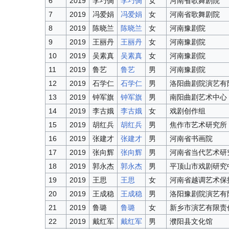
6
2019
李巧倜
李巧倜
女
河南省歌舞剧院
7
2019
冯爱娟
冯爱娟
女
河南省歌舞剧院
8
2019
陈晓兰
陈晓兰
女
河南豫剧院
9
2019
王丽丹
王丽丹
女
河南豫剧院
10
2019
吴素真
吴素真
女
河南豫剧院
11
2019
鲁艺
鲁艺
男
河南豫剧院
12
2019
石学仁
石学仁
男
洛阳曲剧院演艺有
13
2019
钟军旗
钟军旗
男
南阳曲剧艺术中心
14
2019
李古娥
李古娥
女
戏剧创作组
15
2019
胡红兵
胡红兵
男
焦作市艺术研究所
16
2019
张建才
张建才
男
河南省书画院
17
2019
张向辉
张向辉
男
河南省当代艺术研
18
2019
郭永杰
郭永杰
男
平顶山市戏剧研究
19
2019
王思
王思
女
河南省越调艺术保
20
2019
王成稳
王成稳
男
洛阳豫剧院演艺有
21
2019
鲁璐
鲁璐
女
新乡市演艺有限责
22
2019
戴红军
戴红军
男
濮阳县文化馆