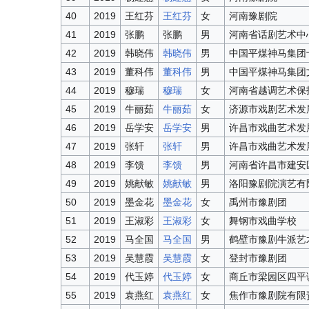
40
2019
王红芬
王红芬
女
河南豫剧院
41
2019
张鹏
张鹏
男
河南省话剧艺术中
42
2019
韩晓伟
韩晓伟
男
中国平煤神马集团
43
2019
董科伟
董科伟
男
中国平煤神马集团
44
2019
穆瑞
穆瑞
女
河南省越调艺术保
45
2019
牛丽茹
牛丽茹
女
济源市戏剧艺术发
46
2019
岳学安
岳学安
男
许昌市戏曲艺术发
47
2019
张轩
张轩
男
许昌市戏曲艺术发
48
2019
李馈
李馈
男
河南省许昌市建安
49
2019
姚献敏
姚献敏
男
洛阳豫剧院演艺有
50
2019
墨金花
墨金花
女
禹州市豫剧团
51
2019
王淑彩
王淑彩
女
舞钢市戏曲学校
52
2019
马全国
马全国
男
鹤壁市豫剧牛派艺
53
2019
吴慧霞
吴慧霞
女
登封市豫剧团
54
2019
代玉婷
代玉婷
女
商丘市梁园区四平
55
2019
袁燕红
袁燕红
女
焦作市豫剧院有限