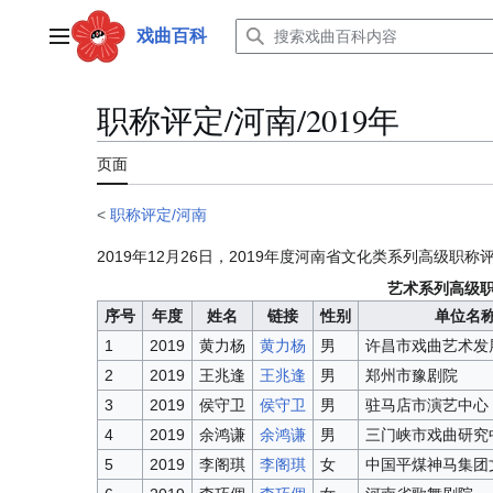
跳
转
戏曲百科
主菜单
到
内
容
职称评定/河南/2019年
页面
<
职称评定/河南
2019年12月26日，2019年度河南省文化类系列高级职称评
艺术系列高级
序号
年度
姓名
链接
性别
单位名
1
2019
黄力杨
黄力杨
男
许昌市戏曲艺术发
2
2019
王兆逢
王兆逢
男
郑州市豫剧院
3
2019
侯守卫
侯守卫
男
驻马店市演艺中心
4
2019
余鸿谦
余鸿谦
男
三门峡市戏曲研究
5
2019
李阁琪
李阁琪
女
中国平煤神马集团