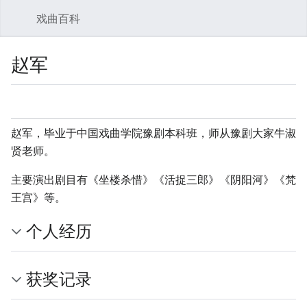
戏曲百科
搜索
用
赵军
监视
查看源代
更多
赵军，毕业于中国戏曲学院豫剧本科班，师从豫剧大家牛淑
贤老师。
主要演出剧目有《坐楼杀惜》《活捉三郎》《阴阳河》《梵
王宫》等。
个人经历
获奖记录