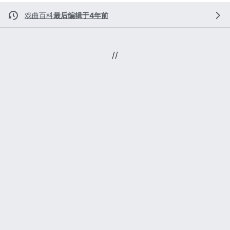
戏曲百科
最后编辑于4年前
//