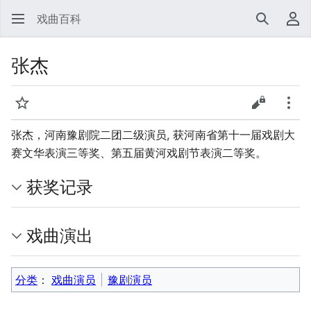
戏曲百科
搜索
用
张杰
监视
查看源代
更多
张杰，河南豫剧院二团二级演员, 获河南省第十一届戏剧大
赛文华表演三等奖、第五届黄河戏剧节表演二等奖。
获奖记录
戏曲演出
分类
：​
戏曲演员
豫剧演员