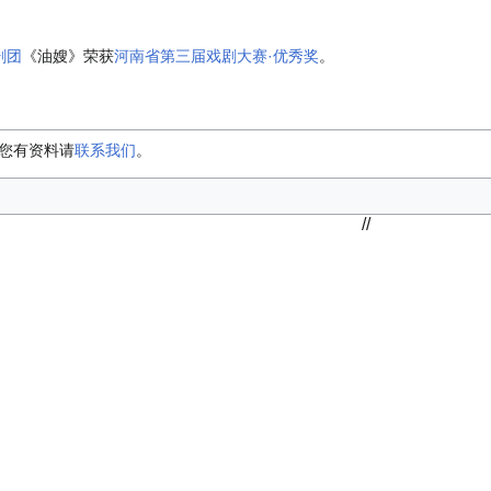
剧团
《油嫂》荣获
河南省第三届戏剧大赛·优秀奖
。
您有资料请
联系我们
。
//