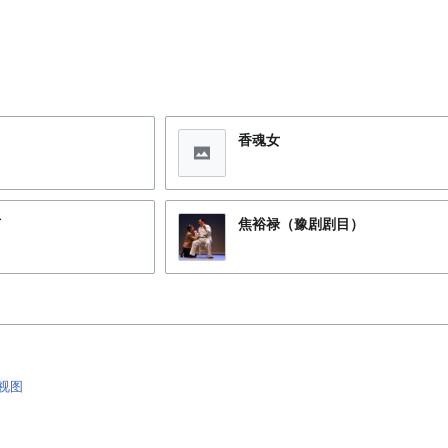
香魂女
节
焦裕禄（豫剧剧目）
视图