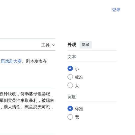
登录
外观
隐藏
工具
文本
三届戏剧大赛
。剧本发表在
小
标准
大
春种秋收，侍奉婆母饱尝艰
宽度
军倒卖柴油牟取暴利，被瑞林
，亲人情伤。惠兰忍无可忍，
标准
宽