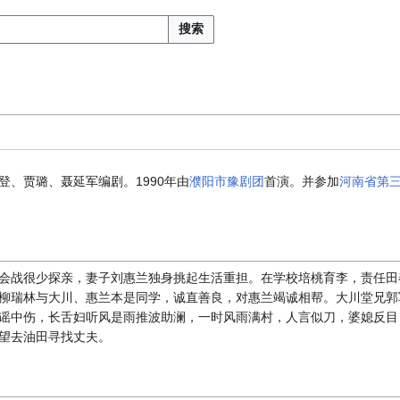
搜索
登、贾璐、聂延军编剧。1990年由
濮阳市豫剧团
首演。并参加
河南省第
会战很少探亲，妻子刘惠兰独身挑起生活重担。在学校培桃育李，责任田
柳瑞林与大川、惠兰本是同学，诚直善良，对惠兰竭诚相帮。大川堂兄郭
谣中伤，长舌妇听风是雨推波助澜，一时风雨满村，人言似刀，婆媳反目
望去油田寻找丈夫。