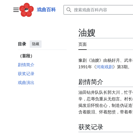
跳
转
戏曲百科
主菜单
到
内
容
油嫂
目录
隐藏
页面
（首段）
豫剧《油嫂》由杨好月、武丰
剧情简介
1991年《
河南戏剧
》第3期。
获奖记录
剧情简介
戏曲演出
油田钻井队队长郭大川，忙于
辛，忍辱负重从无怨言。村长
揭发后怀恨在心，制造伪证造
含着眼泪、怀着怒愤，带着希
获奖记录