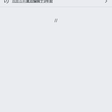
戏曲百科
最后编辑于3年前
//