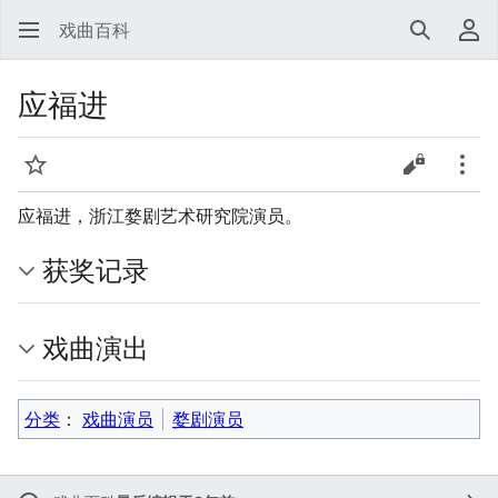
戏曲百科
搜索
用
应福进
监视
查看源代
更多
应福进，浙江婺剧艺术研究院演员。
获奖记录
戏曲演出
分类
：​
戏曲演员
婺剧演员