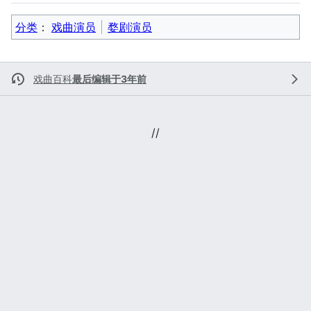
分类
：​
戏曲演员
婺剧演员
戏曲百科
最后编辑于3年前
//