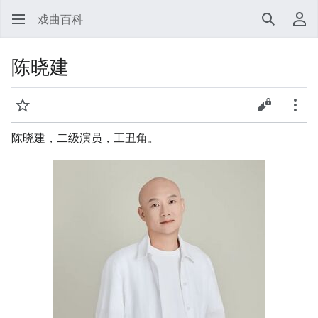
戏曲百科
搜索
用
陈晓建
监视
查看源代
更多
陈晓建，二级演员，工丑角。