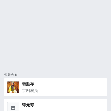
相关页面
韩胜存
京剧演员
谭元寿