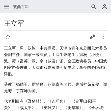
戏曲百科
搜索
用
王立军
监视
查看源代
更多
王立军，男，汉族。中共党员。天津市青年京剧团艺术委员
会副主任，国家一级演员，工武生兼老生，宗杨（小楼）
派、谭（富英）派、余（叔岩）派。全国政协委员，中国戏
剧家协会理事，天津市戏剧家协会副主席，享受国务院政府
津贴。
受教于杨麟玉、厉慧良、苏德贵等老师。先后拜茹元俊、谭
元寿、丁存坤为师。
代表剧目有《野猪林》、《连环套》、《定军山·阳平
关》、《战太平》、《英雄义》、《挑华车》、《长坂坡·