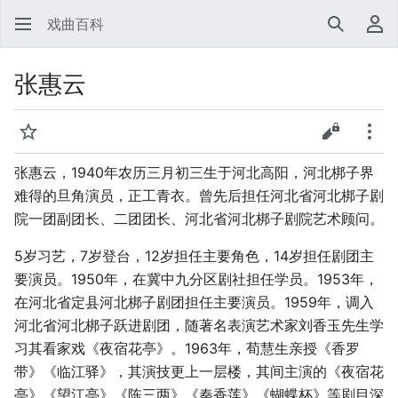
戏曲百科
搜索
用
张惠云
监视
查看源代
更多
张惠云，1940年农历三月初三生于河北高阳，河北梆子界
难得的旦角演员，正工青衣。曾先后担任河北省河北梆子剧
院一团副团长、二团团长、河北省河北梆子剧院艺术顾问。
5岁习艺，7岁登台，12岁担任主要角色，14岁担任剧团主
要演员。1950年，在冀中九分区剧社担任学员。1953年，
在河北省定县河北梆子剧团担任主要演员。1959年，调入
河北省河北梆子跃进剧团，随著名表演艺术家刘香玉先生学
习其看家戏《夜宿花亭》。1963年，荀慧生亲授《香罗
带》《临江驿》，其演技更上一层楼，其间主演的《夜宿花
亭》《望江亭》《陈三两》《秦香莲》《蝴蝶杯》等剧目深