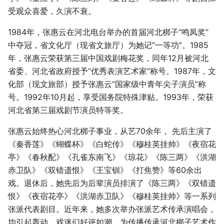
受观众喜爱，久演不衰。
1984年，张惠云在河北电台举办的首届河北梆子“鸣凤奖”
中夺冠，省文化厅（现省文旅厅）为她记“一等功”。1985
年，张惠云荣获第三届中国戏剧梅花奖，同年12月被河北
省委、河北省政府授予“优秀表演艺术家”称号。1987年，文
化部（现文旅部）授予张惠云“国家级中青年尖子演员”称
号。1992年10月起，享受国务院特殊津贴。1993年，荣获
河北省第三届戏剧节演员特等奖。
张惠云始终热心河北梆子事业，从艺70余年， 先后主演了
《秦香莲》《蝴蝶杯》《白蛇传》《穆桂英挂帅》《夜宿花
亭》《春秋配》《孔雀东南飞》《琼花》《陈三两》《洪湖
赤卫队》《双错遗恨》《王宝钏》《打焦赞》等60余出
戏。退休后，她先后为后辈演员排演了《陈三两》《双错遗
恨》《夜宿花亭》《洪湖赤卫队》《穆桂英挂帅》等一系列
张派代表剧目。近年来，她多次举办张派艺术传承演唱会，
均引起轰动，戏迷们好评如潮，为传播传承河北梆子艺术作