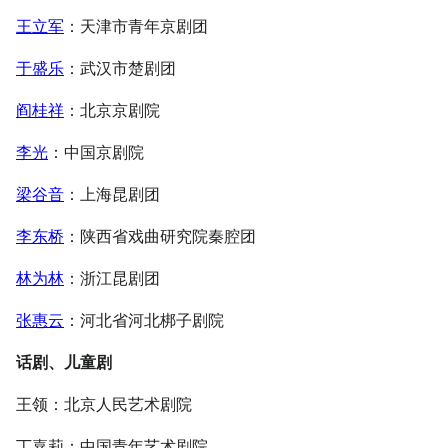
王立军
：天津市青年京剧团
于盛乐
：武汉市楚剧团
阎桂祥
：北京京剧院
李光
：中国京剧院
梁谷音
：上海昆剧团
李东桥
：陕西省戏曲研究院秦腔团
林为林
：浙江昆剧团
张惠云
：河北省河北梆子剧院
话剧、儿童剧
王领：北京人民艺术剧院
丁嘉莉：中国青年艺术剧院