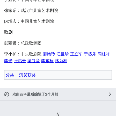
张家昭：武汉市儿童艺术剧院
闪增宏：中国儿童艺术剧院
歌剧
彭丽媛：总政歌舞团
李小护：中央歌剧院
裴艳玲
汪世瑜
王立军
于盛乐
阎桂祥
李光
张惠云
梁谷音
李东桥
林为林
分类
：​
演员获奖
戏曲百科
最后编辑于2个月前
//