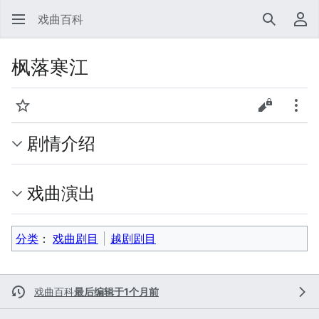
戏曲百科
搜索
用
枫落寒江
监视
查看源代
更多
剧情介绍
戏曲演出
分类
：​
戏曲剧目
越剧剧目
戏曲百科
最后编辑于1个月前