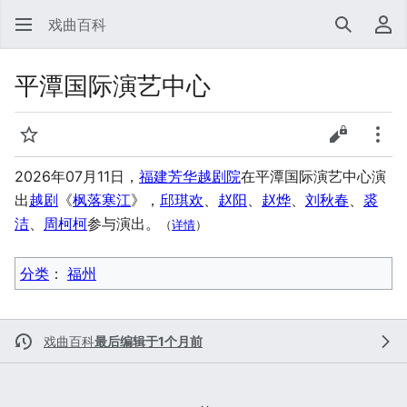
戏曲百科
搜索
用
平潭国际演艺中心
监视
查看源代
更多
2026年07月11日，
福建芳华越剧院
在
平潭国际演艺中心
演
出
越剧
《
枫落寒江
》，
邱琪欢
、
赵阳
、
赵烨
、
刘秋春
、
裘
洁
、
周柯柯
参与演出。
（
详情
）
分类
：​
福州
戏曲百科
最后编辑于1个月前