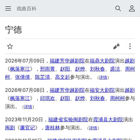
戏曲百科
搜索
用
宁德
监视
查看源代
更多
2026年07月09日，
福建芳华越剧院
在
福鼎大剧院
演出
越剧
《
枫落寒江
》，
邢雨菁
、
赵阳
、
赵烨
、
刘秋春
、
裘洁
、
周柯
柯
、
张倩倩
、
陈芷清
、
高文起
参与演出。
（
详情
）
2026年07月08日，
福建芳华越剧院
在
福安大剧院
演出
越剧
《
枫落寒江
》，
邱琪欢
、
赵阳
、
赵烨
、
刘秋春
、
周柯柯
参与
演出。
（
详情
）
2023年11月20日，
福建省实验闽剧院
在
霞浦县大剧院
演出
闽剧
《
廉官记
》，
唐桂林
参与演出。
（
详情
）