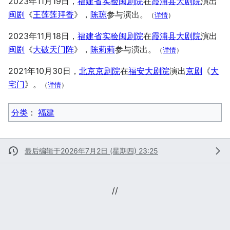
2023年11月19日，
福建省实验闽剧院
在
霞浦县大剧院
演出
闽剧
《
王莲莲拜香
》，
陈琼
参与演出。
（
详情
）
2023年11月18日，
福建省实验闽剧院
在
霞浦县大剧院
演出
闽剧
《
大破天门阵
》，
陈莉莉
参与演出。
（
详情
）
2021年10月30日，
北京京剧院
在
福安大剧院
演出
京剧
《
大
宅门
》。
（
详情
）
分类
：​
福建
最后编辑于2026年7月2日 (星期四) 23:25
//