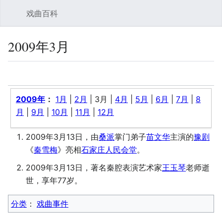
戏曲百科
搜索
用
2009年3月
监视
查看表单
查看源代
更多
2009年
：
1月
|
2月
|
3月
|
4月
|
5月
|
6月
|
7月
|
8
月
|
9月
|
10月
|
11月
|
12月
2009年3月13日，由
桑派
掌门弟子
苗文华
主演的
豫剧
《
秦雪梅
》亮相
石家庄人民会堂
。
2009年3月13日，著名秦腔表演艺术家
王玉琴
老师逝
世，享年77岁。
分类
：​
戏曲事件