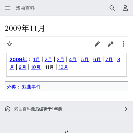
戏曲百科
搜索
用
2009年11月
监视
查看表单
查看源代
更多
2009年
：
1月
|
2月
|
3月
|
4月
|
5月
|
6月
|
7月
|
8
月
|
9月
|
10月
|
11月
|
12月
分类
：​
戏曲事件
戏曲百科
最后编辑于1年前
//