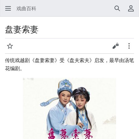
戏曲百科
搜索
用
盘妻索妻
监视
查看源代
更多
传统戏越剧《盘妻索妻》受《盘夫索夫》启发，最早由汤笔
花编剧。