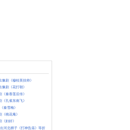
演出豫剧《穆桂英挂帅》
演出豫剧《花打朝》
豫剧《秦香莲后传》
豫剧《孔雀东南飞》
剧《秦雪梅》
豫剧《桃花庵》
豫剧《妇好》
日演出河北梆子《打神告庙》等折