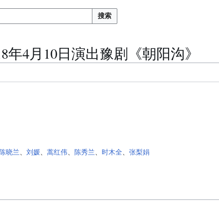
搜索
18年4月10日演出豫剧《朝阳沟》
陈晓兰
、
刘媛
、
蒿红伟
、
陈秀兰
、
时木全
、
张梨娟