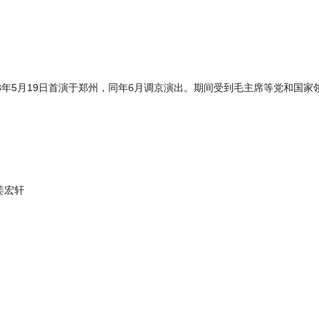
58年5月19日首演于郑州，同年6月调京演出。期间受到毛主席等党和国家
姜宏轩