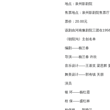
地点：泉州影剧院
售票地点：泉州影剧院售票厅
票价：20.00元
该剧由河南豫剧院三团在19
《朝阳沟》主创名单
编剧——杨兰春
导演——杨兰春 许欣
音乐设计——王基笑 梁思辉 
舞美设计——郭有镇 关朋
演员
银 环——杨红霞
栓 保——盛红林
栓保娘——陈晓兰