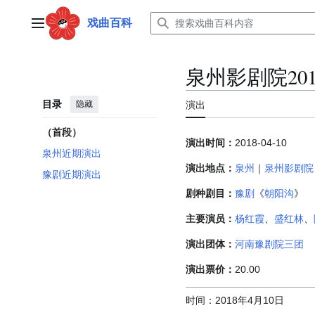
跳
转
戏曲百科
主菜单
到
内
容
泉州影剧院20
目录
隐藏
演出
（首段）
演出时间：
2018-04-10
泉州近期演出
演出地点：
泉州
｜
泉州影剧院
豫剧近期演出
剧种剧目：
豫剧
《
朝阳沟
》
主要演员：
杨红霞
、
盛红林
、
演出团体：
河南豫剧院三团
演出票价：
20.00
时间：2018年4月10日