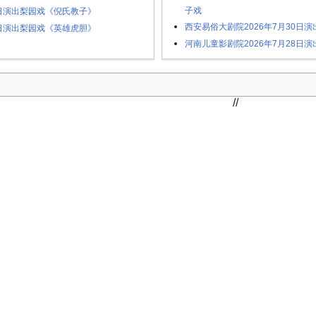
子戏
3日演出梨园戏《倪氏教子》
西安易俗大剧院2026年7月30日
2日演出梨园戏《英雄虎胆》
河南儿童影剧院2026年7月28日
//