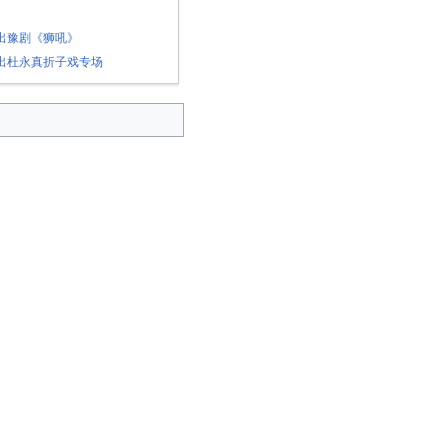
演出豫剧《狮吼》
演出杜永真折子戏专场