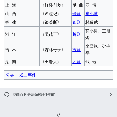
上 海
《红楼别梦》
昆 曲
罗 倩
山 西
《名疏记》
晋剧
党小黄
福 建
《银筝断》
闽剧
林瑞武
郭小男、王旭
浙 江
《吴越王》
越剧
烽
李雪艳、孙艳
吉 林
《森林号子》
吉剧
平
湖 南
《田老大》
湘剧
钱 珏
分类
：​
戏曲事件
戏曲百科
最后编辑于1年前
//