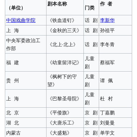
剧本名称
作 者
（单位）
门类
中国戏曲学院
《铁血道钉》
话 剧
李新华
上 海
《金秋的三天》
话 剧
孙祖平
中央军委政治工
《北上·北上》
话 剧
李冬青
作部
儿童
福 建
《幼童留洋记》
蔡福军
剧
《枫树下的守
儿童
贵 州
谭 佩
望》
剧
儿童
上 海
《巴黎圣母院》
杜 村
剧
北 京
《平倭旗》
京 剧
丁嘉鹏
湖 北
《大唐乐工》
京 剧
刘曼曼
内蒙古
《大盛魁》
京 剧
单学文