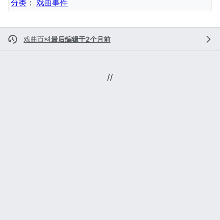
分类
：​
戏曲事件
戏曲百科
最后编辑于2个月前
//