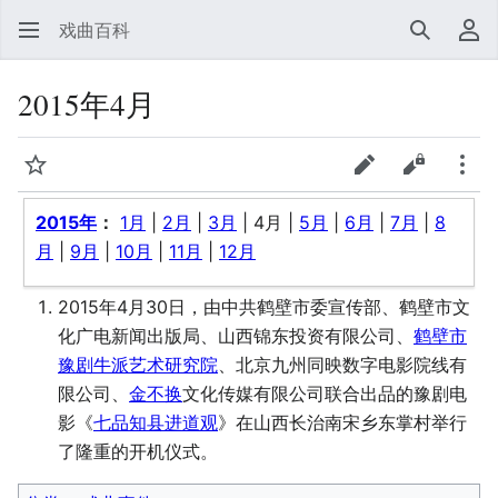
戏曲百科
搜索
用
2015年4月
监视
查看表单
查看源代
更多
2015年
：
1月
|
2月
|
3月
|
4月
|
5月
|
6月
|
7月
|
8
月
|
9月
|
10月
|
11月
|
12月
2015年4月30日，由中共鹤壁市委宣传部、鹤壁市文
化广电新闻出版局、山西锦东投资有限公司、
鹤壁市
豫剧牛派艺术研究院
、北京九州同映数字电影院线有
限公司、
金不换
文化传媒有限公司联合出品的豫剧电
影《
七品知县进道观
》在山西长治南宋乡东掌村举行
了隆重的开机仪式。