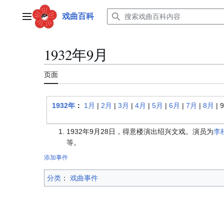
跳
转
戏曲百科
主菜单
到
内
容
1932年9月
页面
1932年
：
1月
|
2月
|
3月
|
4月
|
5月
|
6月
|
7月
|
8月
|
1932年9月28日，得意楼演出绍兴文戏。演员为
李
等。
添加事件
分类
：​
戏曲事件