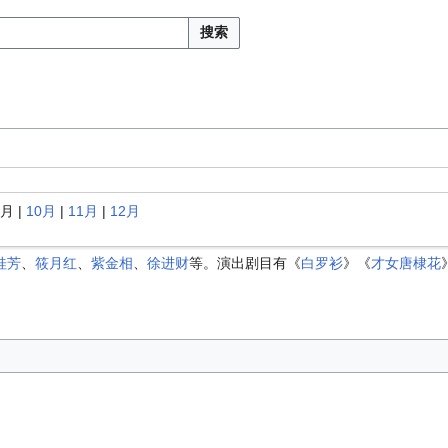
搜索
9月
|
10月
|
11月
|
12月
桂芳
、
筱月红
、
紫金相
、
徐进财
等。演出剧目有《
白罗衫
》《
才女唐棣花