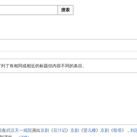
搜索
罗列了有相同或相近的标题但内容不同的条目。
院
在
武汉天一戏院
演出
京剧
《
豆汁记
》
京剧
《
望儿楼
》
京剧
《
祭塔
》，
刘
与演出。