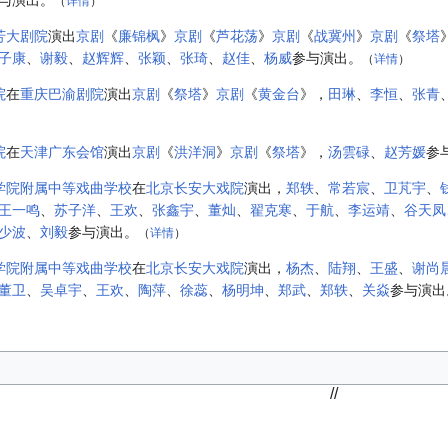
（
详情
）
芳大剧院
演出
京剧
《
廉锦枫
》
京剧
《
芦花荡
》
京剧
《
战冀州
》
京剧
《
祭塔
子康
、
谢毅
、
赵辉辉
、
张颖
、
张琦
、
赵佳
、
杨威
参与演出。
（
详情
）
院
在
重庆巴渝剧院
演出
京剧
《
祭塔
》
京剧
《
黄金台
》，
田琳
、
李恒
、
张青
）
院
在
天津广东会馆
演出
京剧
《
洪洋洞
》
京剧
《
祭塔
》，
汤雲碌
、
赵芳媛
参
学院附属中等戏曲学校
在
北京长安大戏院
演出，
郑轶
、
常若宸
、
卫芃宇
、
王一鸣
、
苏子洋
、
王欢
、
张鑫宇
、
董灿
、
翟克寒
、
于航
、
李运靖
、
谷天凤
少波
、
刘毅
参与演出。
（
详情
）
学院附属中等戏曲学校
在
北京长安大戏院
演出，
杨杰
、
陆翔
、
王盛
、
谢尚
董卫
、
吴卓宇
、
王欢
、
陶萍
、
徐蕊
、
杨明坤
、
郑武
、
郑轶
、
关焱
参与演出
//