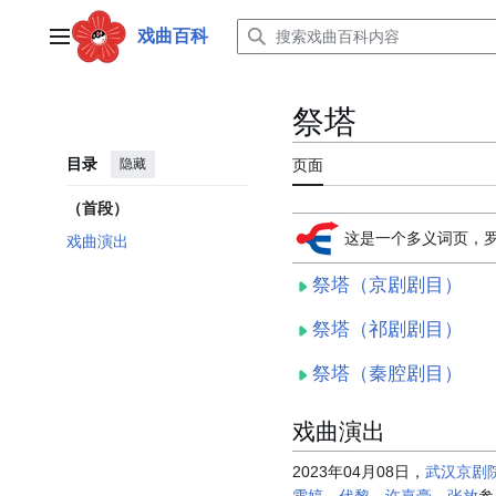
跳
转
戏曲百科
主菜单
到
内
容
祭塔
目录
隐藏
页面
（首段）
这是一个多义词页，
戏曲演出
祭塔（京剧剧目）
祭塔（祁剧剧目）
祭塔（秦腔剧目）
戏曲演出
2023年04月08日，
武汉京剧
雯婷
、
代黎
、
许嘉豪
、
张放
参