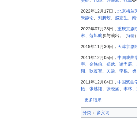
2022年12月17日，
北京梅兰
朱静论
、
刘腾蛟
、
赵宏生
、
南
2022年07月23日，
重庆京剧
淋
、
范旭航
参与演出。
（
详情
2019年11月30日，
天津京剧
2011年12月05日，
中国戏曲
宇
、
金施伯
、
郑武
、
谢尚辰
、
翔
、
耿蕴智
、
关焱
、
李根
、
樊
2011年12月04日，
中国戏曲
艳
、
张越翔
、
张晓涵
、
李林
、
...更多结果
分类
：​
多义词