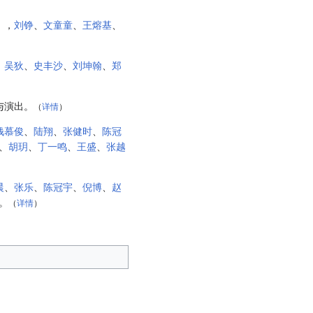
》，
刘铮
、
文童童
、
王熔基
、
、
吴狄
、
史丰沙
、
刘坤翰
、
郑
与演出。
（
详情
）
钱慕俊
、
陆翔
、
张健时
、
陈冠
、
胡玥
、
丁一鸣
、
王盛
、
张越
晨
、
张乐
、
陈冠宇
、
倪博
、
赵
。
（
详情
）