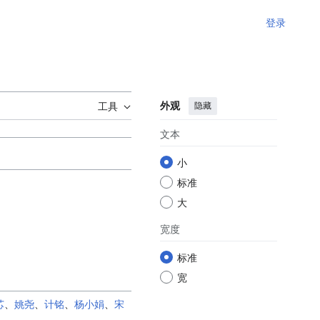
登录
外观
隐藏
工具
文本
小
标准
大
宽度
标准
宽
芯
、
姚尧
、
计铭
、
杨小娟
、
宋