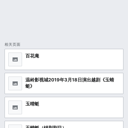
相关页面
百花庵
温岭影视城2019年3月18日演出越剧《玉蜻
蜓》
玉晴蜓
玉蜻蜓（锡剧剧目）