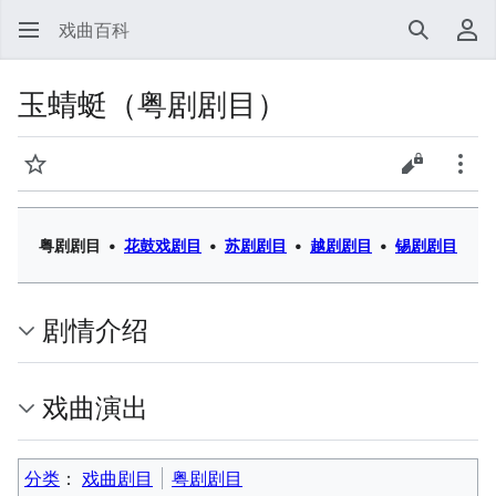
戏曲百科
搜索
用
玉蜻蜓（粤剧剧目）
监视
查看源代
更多
粤剧剧目
•
花鼓戏剧目
•
苏剧剧目
•
越剧剧目
•
锡剧剧目
剧情介绍
戏曲演出
分类
：​
戏曲剧目
粤剧剧目