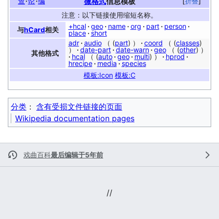
查
论
编
微格式
信息模板
折叠
注意：以下链接使用缩短名称。
+hcal
geo
name
org
part
person
与
hCard
相关
place
short
adr
audio
part
coord
classes
date-part
date-warn
geo
other
其他格式
hcal
auto
geo
multi
hprod
hrecipe
media
species
模板:Icon
模板:C
分类
：​
含有受损文件链接的页面
Wikipedia documentation pages
戏曲百科
最后编辑于5年前
//