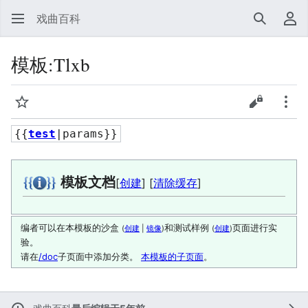
戏曲百科
搜索
用
模板
:
Tlxb
监视
查看源代
更多
{{
test
|params}}
模板文档
[
创建
] [
清除缓存
]
编者可以在本模板的沙盒
和测试样例
页面进行实
(
创建
|
镜像
)
(
创建
)
验。
请在
/doc
子页面中添加分类。
本模板的子页面
。