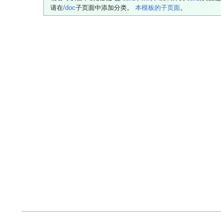
请在
/doc
子页面中添加分类。
本模板的子页面
。