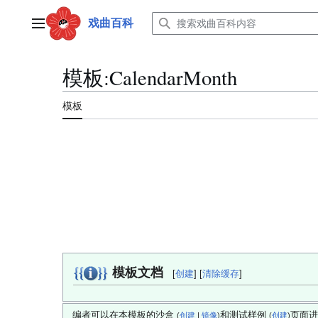
跳
转
戏曲百科
主菜单
到
内
容
模板
:
CalendarMonth
模板
模板文档
[
创建
] [
清除缓存
]
编者可以在本模板的沙盒
和测试样例
页面进
(
创建
|
镜像
)
(
创建
)