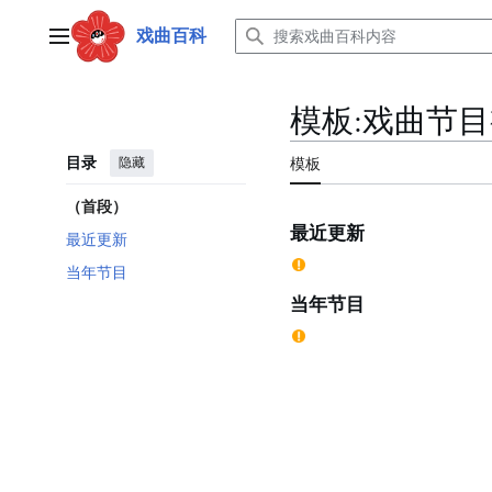
跳
转
戏曲百科
主菜单
到
内
容
模板
:
戏曲节目
目录
隐藏
模板
（首段）
最近更新
最近更新
当年节目
当年节目