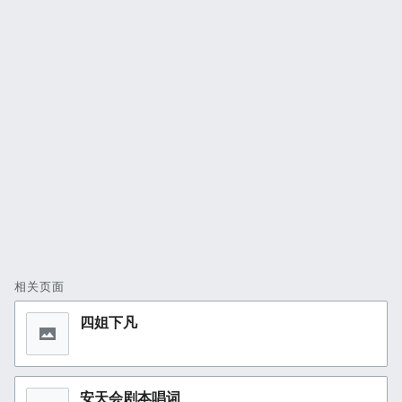
相关页面
四姐下凡
安天会剧本唱词