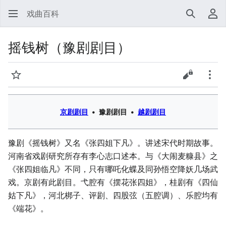
戏曲百科
搜索
用
摇钱树（豫剧剧目）
监视
查看源代
更多
京剧剧目
•
豫剧剧目
•
越剧剧目
豫剧《摇钱树》又名《张四姐下凡》。讲述宋代时期故事。
河南省戏剧研究所存有李心志口述本。与《大闹麦糠县》之
《张四姐临凡》不同，只有哪吒化蝶及同孙悟空降妖几场武
戏。京剧有此剧目。弋腔有《摆花张四姐》，桂剧有《四仙
姑下凡》，河北梆子、评剧、四股弦（五腔调）、乐腔均有
《端花》。