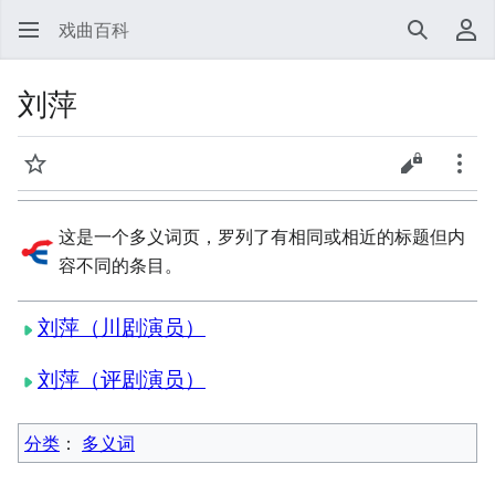
戏曲百科
搜索
用
刘萍
监视
查看源代
更多
这是一个多义词页，罗列了有相同或相近的标题但内
容不同的条目。
刘萍（川剧演员）
刘萍（评剧演员）
分类
：​
多义词