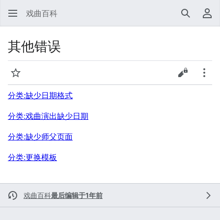
戏曲百科
搜索
用
其他错误
监视
查看源代
更多
分类:缺少日期格式
分类:戏曲演出缺少日期
分类:缺少师父页面
分类:更换模板
戏曲百科
最后编辑于1年前