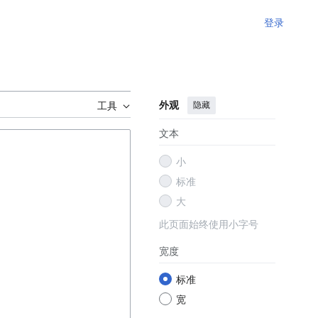
登录
外观
隐藏
工具
文本
小
标准
大
此页面始终使用小字号
宽度
标准
宽