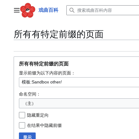
跳
转
戏曲百科
主菜单
到
内
容
所有有特定前缀的页面
所有有特定前缀的页面
显示前缀为以下内容的页面：
命名空间：
（主）
隐藏重定向
在结果中隐藏前缀
显示