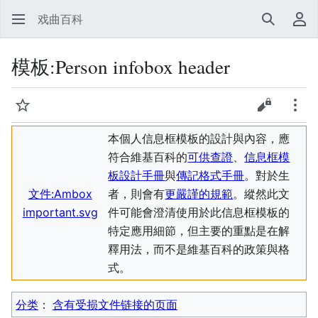
戏曲百科
搜索
用
模板
:
Person infobox header
监视
查看源代
更多
本個人信息框模板的設計與內容，應
符合維基百科的
可供查證
、
信息框模
板設計手冊
與
傳記格式手冊
。對於生
文件:Ambox
者，則會有
更嚴謹的規範
。縱然此文
important.svg
件可能會澄清使用於此信息框模板的
特定應用細節，但主要的重點是在解
釋用法，而不是維基百科的政策與格
式。
分类
：​
含有受损文件链接的页面