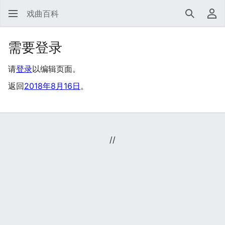
戏曲百科
搜索
用
需要登录
请
登录
以编辑页面。
返回
2018年8月16日
。
//