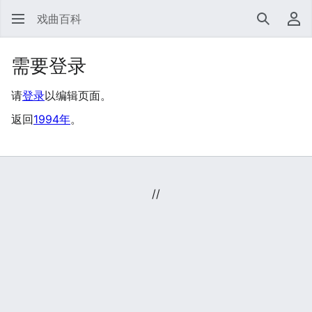
戏曲百科
搜索
用
需要登录
请
登录
以编辑页面。
返回
1994年
。
//