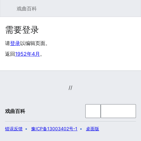
戏曲百科
搜索
用
需要登录
请
登录
以编辑页面。
返回
1952年4月
。
//