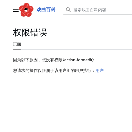
跳
转
戏曲百科
主菜单
到
内
容
权限错误
页面
因为以下原因，您没有权限⧼action-formedit⧽：
您请求的操作仅限属于该用户组的用户执行：
用户