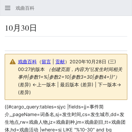
戏曲百科
搜索
用
10月30日
监视
查看源代
更多
戏曲百科
（
留言
|
贡献
）
2020年10月28日 (三)
00:27的版本
（创建页面，内容为“{{发生时间相关
事件|参数1=%|参数2=10|参数3=30|参数4=}}”）
(差异) ←上一版本 | 最后版本 (差异) | 下一版本→
(差异)
{{#cargo_query:tables=sjyc |fields=jj=事件简
介,_pageName=词条名,sj=发生时间,cs=发生城市,dd=发
生地点,rw=戏曲人物,jz=戏曲剧种,jm=戏曲剧目,tt=戏曲团
体,hd=戏曲活动 |where=sj LIKE "%10-30" and bq