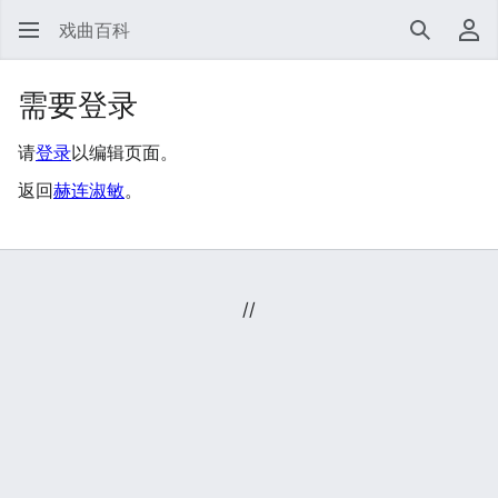
戏曲百科
搜索
用
需要登录
请
登录
以编辑页面。
返回
赫连淑敏
。
//