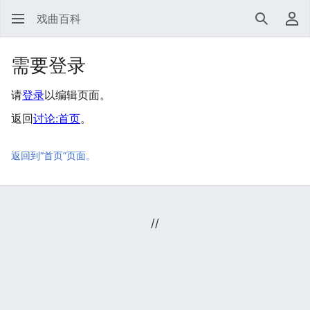
戏曲百科
搜索
用
需要登录
请
登录
以编辑页面。
返回
讨论:首页
。
返回到“首页”页面。
//