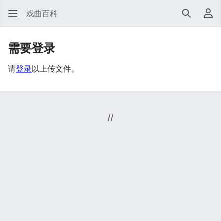
戏曲百科
搜索
用
需要登录
请
登录
以上传文件。
//