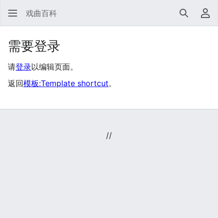
戏曲百科
搜索
用
需要登录
请
登录
以编辑页面。
返回
模板:Template shortcut
。
//